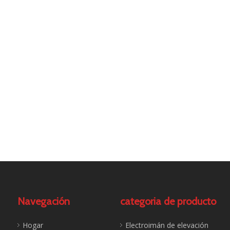
Navegación
categoria de producto
Hogar
Electroimán de elevación