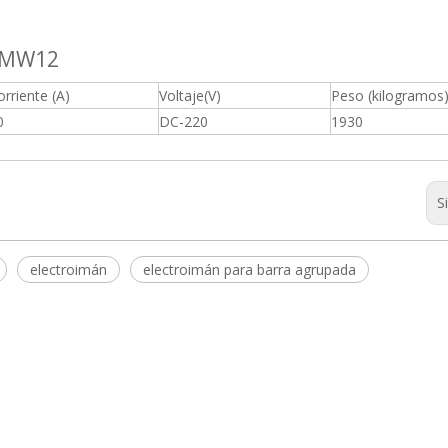
. MW12
orriente (A)
Voltaje(V)
Peso (kilogramos
0
DC-220
1930
S
electroimán
electroimán para barra agrupada