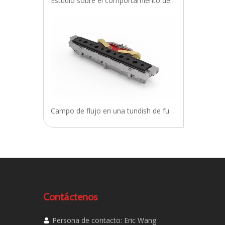
Estudio sobre el comportamiento del flujo en el molde impulsado por una agitación electromagnética subterránea para la fundición de losas de acero IF
Campo de flujo en una tundish de fundición continua con un novedoso calentador de inducción única
Contáctenos
Persona de contacto: Eric Wang
