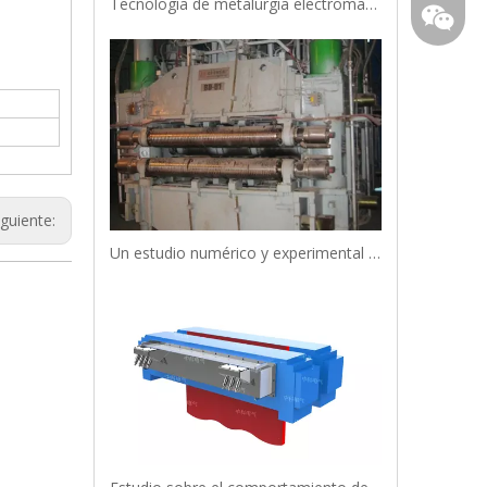
Tecnología de metalurgia electromagnética en aplicaciones de fabricación de acero.
)
iguiente:
Un estudio numérico y experimental sobre la estructura de solidificación de la fundición de losas de acero Fe-Cr-Ni mediante agitación electromagnética con rodillos