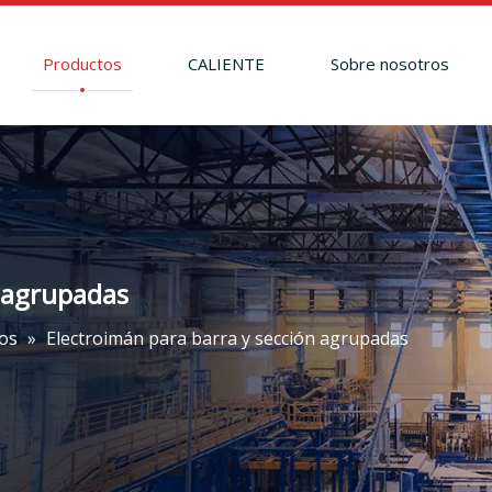
Productos
CALIENTE
Sobre nosotros
n agrupadas
os
»
Electroimán para barra y sección agrupadas