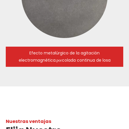
Efecto metalúrgico de la agitación
electromagnética.
colada continua de losa
por
Nuestras ventajas