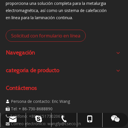
proporciona una solución completa para la metalurgia
electromagnética, así como un sistema de calefacción
en línea para la laminación continua.
Solicitud con formulario en línea
Navegación
categoria de producto
Contáctenos
Persona de contacto: Eric Wang

Tel: + 86-730-8688890

Teléfono: +86 - 15173020676

en vivo: .cid.c87935a5bad92e18
+86 - 15173020676
+ 86-730-8688890
wangfp@cseco.cn
Correo electrónico:
wangfp@cseco.cn
