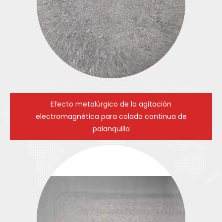
Efecto metalúrgico de la agitación
electromagnética para colada continua de
palanquilla