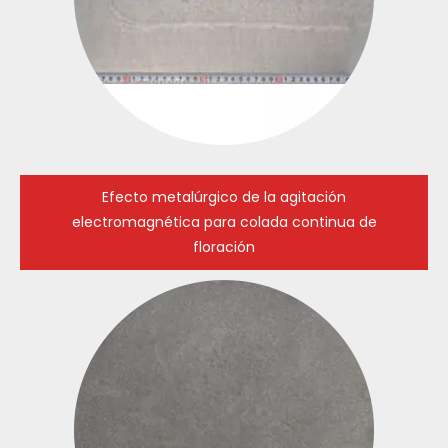
Efecto metalúrgico de la agitación
electromagnética para colada continua de
floración