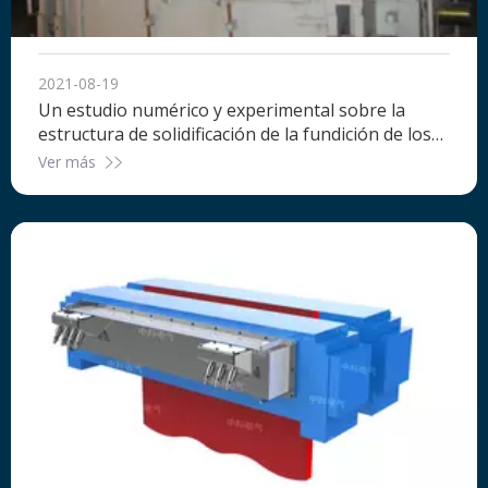
2021-08-19
Un estudio numérico y experimental sobre la
estructura de solidificación de la fundición de losas
de acero Fe-Cr-Ni mediante agitación
Ver más
electromagnética de rodillos