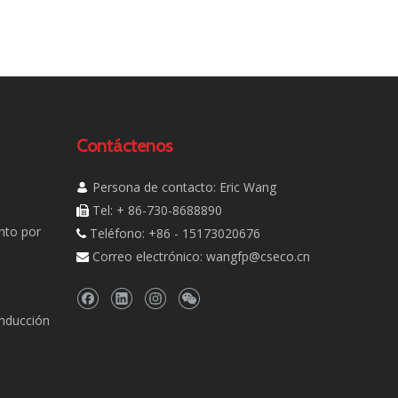
Contáctenos
Persona de contacto: Eric Wang

Tel: + 86-730-8688890

nto por
Teléfono: +86 - 15173020676

Correo electrónico:
wangfp@cseco.cn

inducción