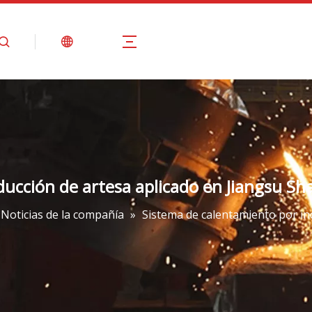
Productos
CALIENTE
Sobre nosotros
ducción de artesa aplicado en Jiangsu S
Noticias de la compañía
»
Sistema de calentamiento por in