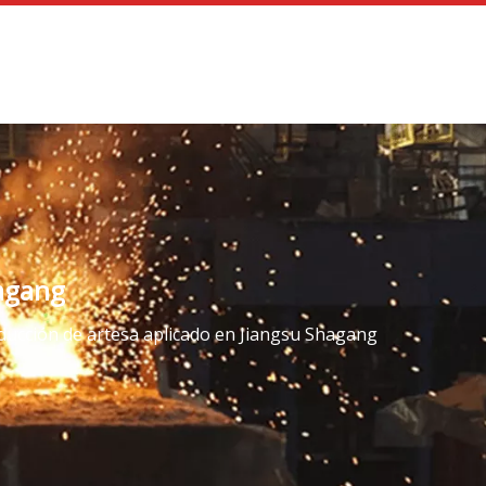
Servicio
Centro de Noticias
Contáctenos
hagang
ducción de artesa aplicado en Jiangsu Shagang