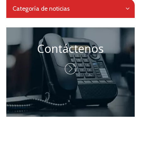
categoria de producto
Contáctenos
Persona de contacto: Eric Wang

Tel: + 86-730-8688890

Teléfono: +86 - 15173020676

Correo electrónico:
wangfp@cseco.cn

Derechos de autor 2021 Hunan Zhongke Electric Co., Ltd.

Todos los derechos reservados.Apoyado por
Leadong
.