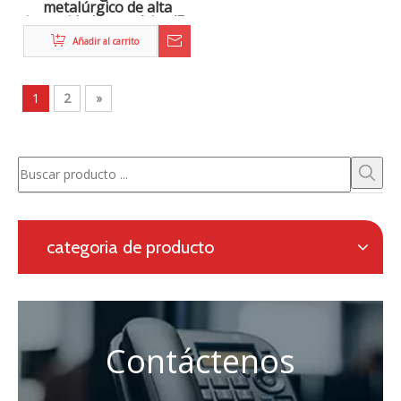
proporciona una solución completa para la metalurgia
electromagnética, así como un sistema de calefacción
en línea para la laminación continua.
Solicitud con formulario en línea
Navegación
categoria de producto
Contáctenos
Persona de contacto: Eric Wang

Tel: + 86-730-8688890

Teléfono: +86 - 15173020676

Correo electrónico:
wangfp@cseco.cn
