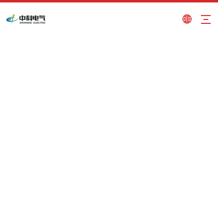
audiciones continuas
Usted está aquí:
Hogar
»
Productos
»
audiciones
continuas