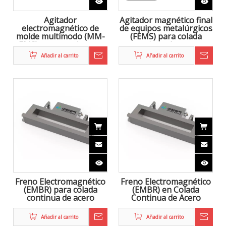
Agitador
Agitador
electromagnético de
electromagnético final
molde multimodo
metalúrgico (F-EMS)
metalúrgico (MM-EMS)
para máquina de colada
para colada continua
continua (CCM)
Añadir al carrito
Añadir al carrito