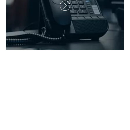
Derechos de autor 2021 Hunan Zhongke Electric Co., Ltd.

Todos los derechos reservados.Apoyado por
Leadong
.