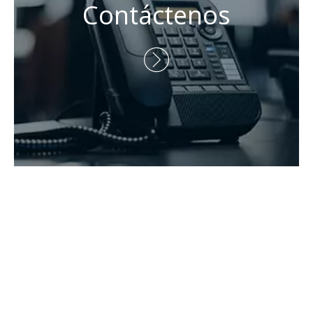
Tel: + 86-730-8688890

Teléfono: +86 - 15173020676

Correo electrónico:
wangfp@cseco.cn

Derechos de autor 2021 Hunan Zhongke Electric Co., Ltd.

Todos los derechos reservados.Apoyado por
Leadong
.