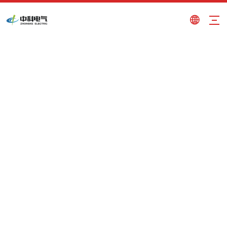
electroimán de elevación
Usted está aquí:
Hogar
»
Productos
»
electroimán
de elevación