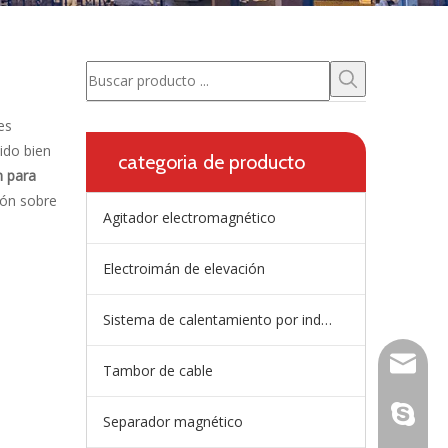
es
ido bien
categoria de producto
n para
ión sobre
Agitador electromagnético
Electroimán de elevación
Sistema de calentamiento por inducción de artesa
wangfp@
Tambor de cable
en vivo:
Separador magnético