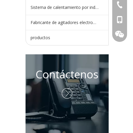
+ 86-73
Sistema de calentamiento por inducción
+86 - 1
Fabricante de agitadores electromagnéticos
productos
Contáctenos
