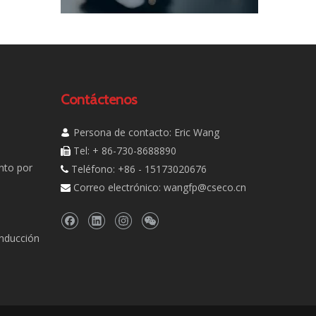
Contáctenos
Persona de contacto: Eric Wang

Tel: + 86-730-8688890

nto por
Teléfono: +86 - 15173020676

Correo electrónico:
wangfp@cseco.cn

inducción