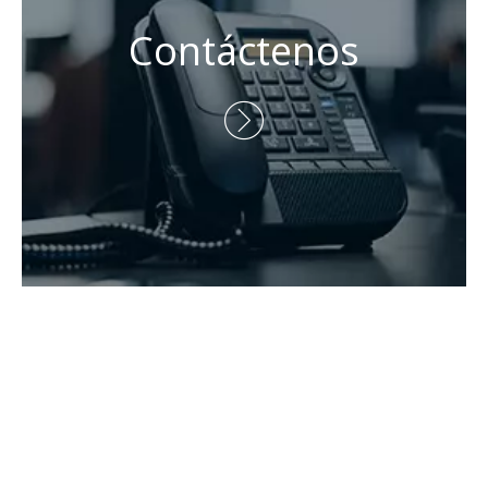
Persona de contacto: Eric Wang

Tel: + 86-730-8688890

Teléfono: +86 - 15173020676

Correo electrónico:
wangfp@cseco.cn

Derechos de autor 2021 Hunan Zhongke Electric Co., Ltd.

Todos los derechos reservados.Apoyado por
Leadong
.