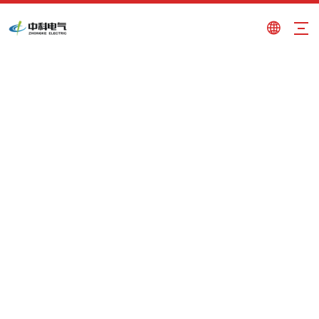
electroimán para chapa de acero
Usted está aquí:
Hogar
»
Productos
»
electroimán
para chapa de acero