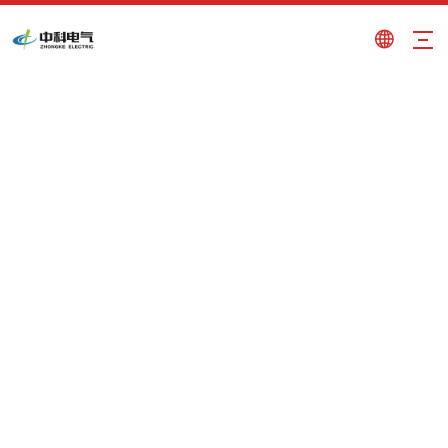
imán de elevación rectangular
Usted está aquí:
Hogar
»
Productos
»
imán de
elevación rectangular