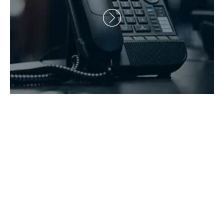
Correo electrónico:
wangfp@cseco.cn

Derechos de autor 2021 Hunan Zhongke Electric Co., Ltd.

Todos los derechos reservados.Apoyado por
Leadong
.