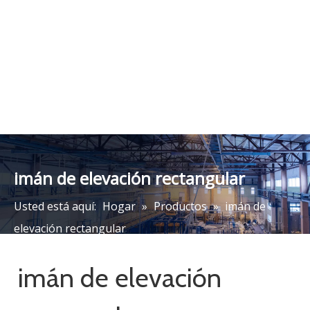
Imán de elevación
Imán de elevación
rectangular serie MW12
rectangular resistente
para barras de refuerzo
MW22 para palanquilla y
agrupadas
tubo de acero
Añadir al carrito
Añadir al carrito
categoria de producto