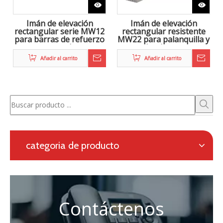
Zhongke Electric está comprometido con la I + D y
proporciona una solución completa para la metalurgia
electromagnética, así como un sistema de calefacción
en línea para la laminación continua.
Solicitud con formulario en línea
Navegación
categoria de producto
Contáctenos
Persona de contacto: Eric Wang

Tel: + 86-730-8688890

Teléfono: +86 - 15173020676
