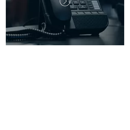
Derechos de autor 2021 Hunan Zhongke Electric Co., Ltd.

Todos los derechos reservados.Apoyado por
Leadong
.