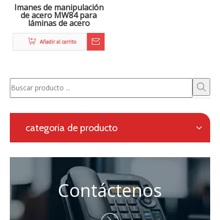
electromagnética, así como un sistema de calefacción
en línea para la laminación continua.
Solicitud con formulario en línea
Navegación
categoria de producto
Contáctenos
Persona de contacto: Eric Wang

Tel: + 86-730-8688890

Teléfono: +86 - 15173020676

Correo electrónico:
wangfp@cseco.cn
