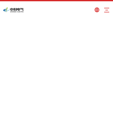
imán
Usted está aquí:
Hogar
»
Productos
»
imán