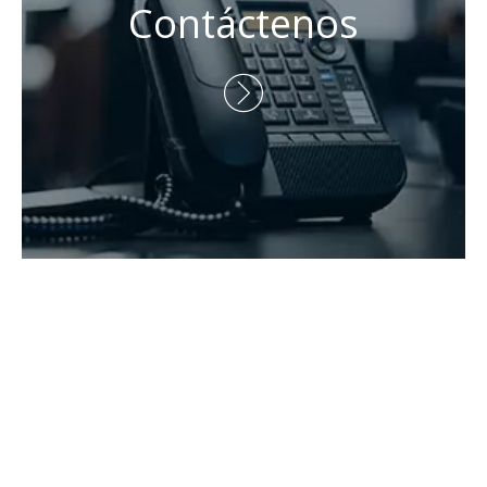
Tel: + 86-730-8688890

Teléfono: +86 - 15173020676

Correo electrónico:
wangfp@cseco.cn

Derechos de autor 2021 Hunan Zhongke Electric Co., Ltd.

Todos los derechos reservados.Apoyado por
Leadong
.