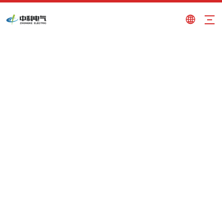
rodillo agitador electromagnético
Usted está aquí:
Hogar
»
Productos
»
rodillo
agitador electromagnético