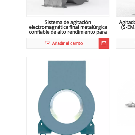
Sistema de agitación
Agitad
electromagnética final metalúrgica
(S-EM
confiable de alto rendimiento para
la colada continua en la fabricación
de acero
Añadir al carrito