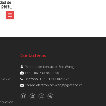
idad de
 para
a (CCM)
Contáctenos
Persona de contacto: Eric Wang

Tel: + 86-730-8688890

nto por
Teléfono: +86 - 15173020676

Correo electrónico:
wangfp@cseco.cn

inducción