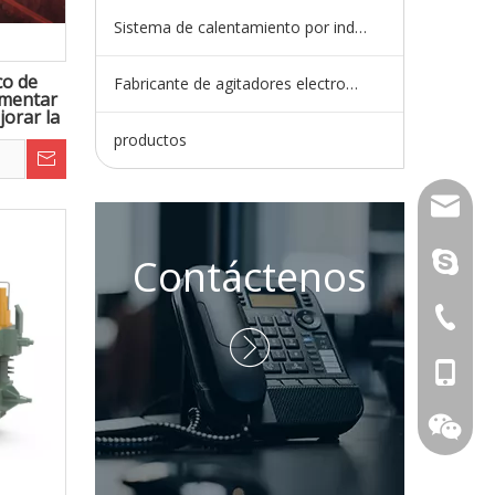
Sistema de calentamiento por inducción
co de
Fabricante de agitadores electromagnéticos
umentar
jorar la
productos
wangfp@
Contáctenos
en vivo:
+ 86-73

+86 - 1