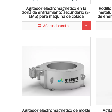
Agitador electromagnético en la
Rodill
zona de enfriamiento secundario (S-
metalú
EMS) para máquina de colada
de ener
continua (CCM) en la fabricación de
continu
acero
Añadir al carrito
Agitador electromagnético de molde
Agit