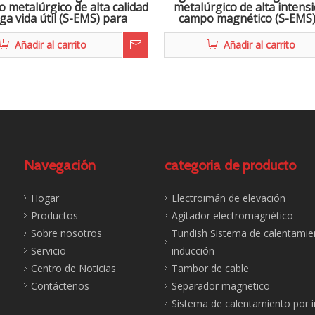
o metalúrgico de alta calidad
metalúrgico de alta intens
rga vida útil (S-EMS) para
campo magnético (S-EMS)
a de colada continua (CCM)
máquina de colada continu
 la fabricación de acero
Añadir al carrito
Añadir al carrito
Navegación
categoria de producto
Hogar
Electroimán de elevación
Productos
Agitador electromagnético
Sobre nosotros
Tundish Sistema de calentamie
Servicio
inducción
Centro de Noticias
Tambor de cable
Contáctenos
Separador magnetico
Sistema de calentamiento por 