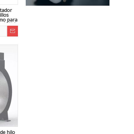
tador
llos
imo para
a (CCM)
ero
de hilo