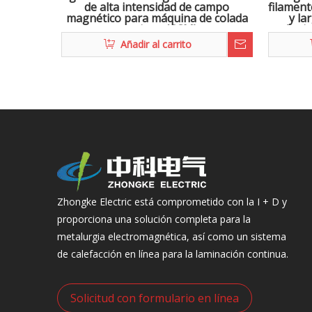
de alta intensidad de campo
filament
magnético para máquina de colada
y la
continua (CCM)
máquin
en
Añadir al carrito
Zhongke Electric está comprometido con la I + D y
proporciona una solución completa para la
metalurgia electromagnética, así como un sistema
de calefacción en línea para la laminación continua.
Solicitud con formulario en línea