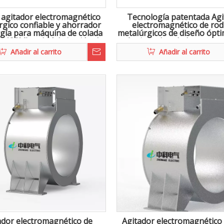
o agitador electromagnético
Tecnología patentada Agi
rgico confiable y ahorrador
electromagnético de rodi
gía para máquina de colada
metalúrgicos de diseño ópt
a (CCM) en la fabricación de
máquinas de colada continu
acero
en la fabricación de ac
Añadir al carrito
Añadir al carrito
ador electromagnético de
Agitador electromagnético 