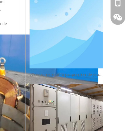
po
+86 - 1
.
o de
¿Cómo mejorar la proporción de granos equiaxiales?