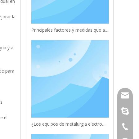
idual en
jorar la
Principales factores y medidas que afectan el efecto metalúrgico de la agitación electromagnética de la etapa final
gua y a
de para
wangfp@
os
en vivo:
e el
¿Los equipos de metalurgia electromagnética mejoran la calidad del producto?
+ 86-73