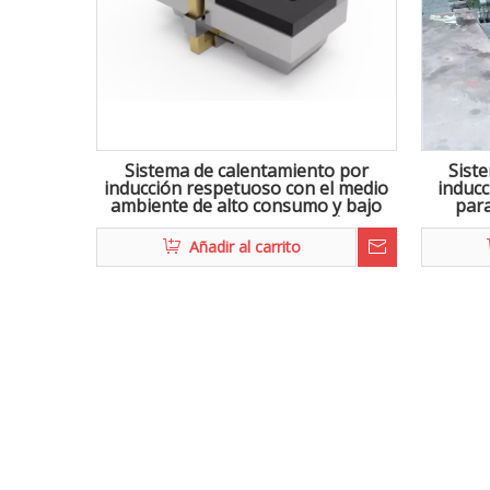
Sistema de calentamiento por
Sist
inducción respetuoso con el medio
inducc
ambiente de alto consumo y bajo
para
consumo para artesas para lograr
la fundición a temperatura
Añadir al carrito
constante