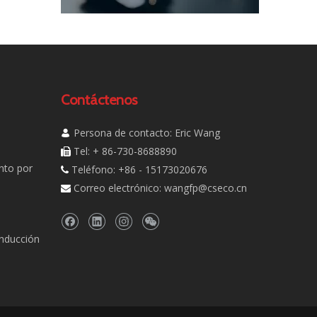
Contáctenos
Persona de contacto: Eric Wang

Tel: + 86-730-8688890

nto por
Teléfono: +86 - 15173020676

Correo electrónico:
wangfp@cseco.cn

inducción