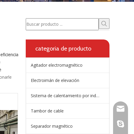
categoria de producto
eficiencia
e
Agitador electromagnético
e
onarle
Electroimán de elevación
Sistema de calentamiento por inducción de artesa
wangfp@
Tambor de cable
en vivo:
Separador magnético