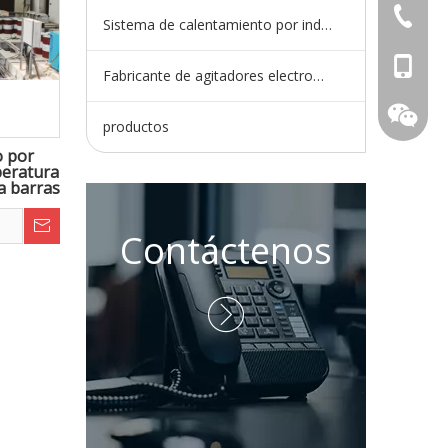
+ 86-73
Sistema de calentamiento por inducción
+86 - 1
Fabricante de agitadores electromagnéticos
productos
o por
peratura
ra barras
ua
Contáctenos
